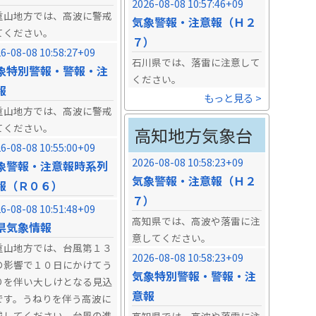
2026-08-08 10:57:46+09
重山地方では、高波に警戒
気象警報・注意報（Ｈ２
てください。
７）
6-08-08 10:58:27+09
石川県では、落雷に注意して
象特別警報・警報・注
ください。
報
もっと見る >
重山地方では、高波に警戒
てください。
高知地方気象台
6-08-08 10:55:00+09
2026-08-08 10:58:23+09
象警報・注意報時系列
気象警報・注意報（Ｈ２
報（Ｒ０６）
７）
6-08-08 10:51:48+09
高知県では、高波や落雷に注
県気象情報
意してください。
重山地方では、台風第１３
2026-08-08 10:58:23+09
の影響で１０日にかけてう
気象特別警報・警報・注
りを伴い大しけとなる見込
意報
です。うねりを伴う高波に
戒してください。台風の進
高知県では、高波や落雷に注