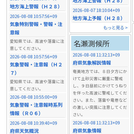
地方海上警報（Ｈ２８）
地方海上警報（Ｈ２８）
2026-08-07 18:10:04+09
2026-08-08 10:57:56+09
地方海上予報（Ｈ２８）
気象特別警報・警報・注
もっと見る >
意報
愛知県では、高波や落雷に注
名瀬測候所
意してください。
2026-08-08 11:32:13+09
2026-08-08 10:57:56+09
府県気象解説情報
気象警報・注意報（Ｈ２
奄美地方では、８日夕方にか
７）
けて土砂災害に厳重に警戒
愛知県では、高波や落雷に注
し、９日昼前にかけてうねり
意してください。
を伴った高波に警戒してくだ
2026-08-08 10:55:00+09
さい。また、落雷や竜巻など
気象警報・注意報時系列
の激しい突風に注意してくだ
情報（Ｒ０６）
さい。
2026-08-08 11:32:13+09
2026-08-08 10:39:40+09
府県気象情報
府県天気概況