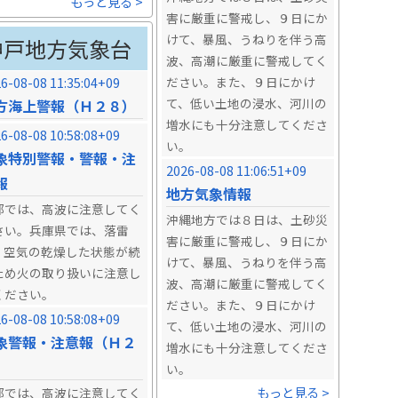
もっと見る >
害に厳重に警戒し、９日にか
けて、暴風、うねりを伴う高
神戸地方気象台
波、高潮に厳重に警戒してく
6-08-08 11:35:04+09
ださい。また、９日にかけ
て、低い土地の浸水、河川の
方海上警報（Ｈ２８）
増水にも十分注意してくださ
6-08-08 10:58:08+09
い。
象特別警報・警報・注
2026-08-08 11:06:51+09
報
地方気象情報
部では、高波に注意してく
沖縄地方では８日は、土砂災
さい。兵庫県では、落雷
害に厳重に警戒し、９日にか
、空気の乾燥した状態が続
けて、暴風、うねりを伴う高
ため火の取り扱いに注意し
波、高潮に厳重に警戒してく
ください。
ださい。また、９日にかけ
6-08-08 10:58:08+09
て、低い土地の浸水、河川の
象警報・注意報（Ｈ２
増水にも十分注意してくださ
）
い。
もっと見る >
部では、高波に注意してく