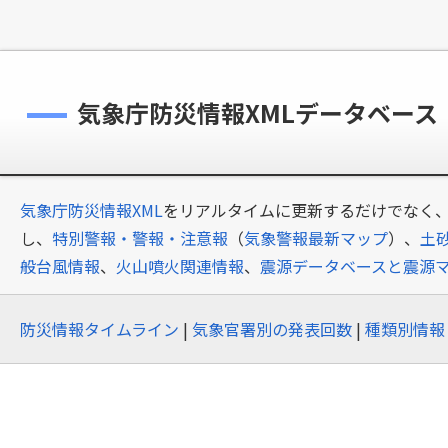
気象庁防災情報XMLデータベース
気象庁防災情報XML
をリアルタイムに更新するだけでなく、
し、
特別警報・警報・注意報
（
気象警報最新マップ
）、
土
般台風情報
、
火山噴火関連情報
、
震源データベースと震源
防災情報タイムライン
|
気象官署別の発表回数
|
種類別情報