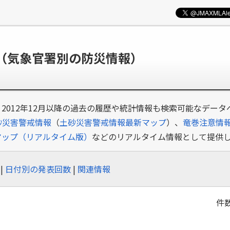
（気象官署別の防災情報）
2012年12月以降の過去の履歴や統計情報も検索可能なデー
砂災害警戒情報
（
土砂災害警戒情報最新マップ
）、
竜巻注意情
マップ（リアルタイム版）
などのリアルタイム情報として提供
|
日付別の発表回数
|
関連情報
件数