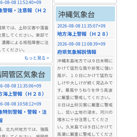
6-08-08 11:52:40+09
象警報・注意報（Ｈ２
沖縄気象台
）
2026-08-08 11:35:07+09
城県では、土砂災害や落雷
地方海上警報（Ｈ２８）
注意してください。東部で
、濃霧による視程障害に注
2026-08-08 11:08:39+09
してください。
府県気象解説情報
もっと見る >
沖縄本島地方では９日未明に
かけて猛烈な風や非常に強い
福岡管区気象台
風が、１０日にかけて猛烈な
しけや大しけが続く見込みで
6-08-08 11:35:06+09
す。暴風やうねりを伴う高波
方海上警報（Ｈ２８）
に厳重に警戒してください。
6-08-08 10:58:12+09
８日は土砂災害に厳重に警戒
象特別警報・警報・注
し、低い土地の浸水、河川の
増水に十分注意してくださ
報
い。久米島では９日にかけて
岡、北九州地方では、強風
高潮に厳重に警戒してくださ
注意してください。福岡県