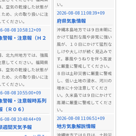
い。
は、空気の乾燥した状態が
2026-08-08 11:08:39+09
くため、火の取り扱いに注
府県気象情報
してください。
6-08-08 10:58:12+09
沖縄本島地方では９日未明に
かけて猛烈な風や非常に強い
象警報・注意報（Ｈ２
風が、１０日にかけて猛烈な
）
しけや大しけが続く見込みで
岡、北九州地方では、強風
す。暴風やうねりを伴う高波
注意してください。福岡県
に厳重に警戒してください。
は、空気の乾燥した状態が
８日は土砂災害に厳重に警戒
くため、火の取り扱いに注
し、低い土地の浸水、河川の
してください。
増水に十分注意してくださ
6-08-08 10:55:00+09
い。久米島では９日にかけて
象警報・注意報時系列
高潮に厳重に警戒してくださ
報（Ｒ０６）
い。
2026-08-08 11:06:51+09
6-08-08 10:48:44+09
地方気象解説情報
県週間天気予報
沖縄地方では８日は、土砂災