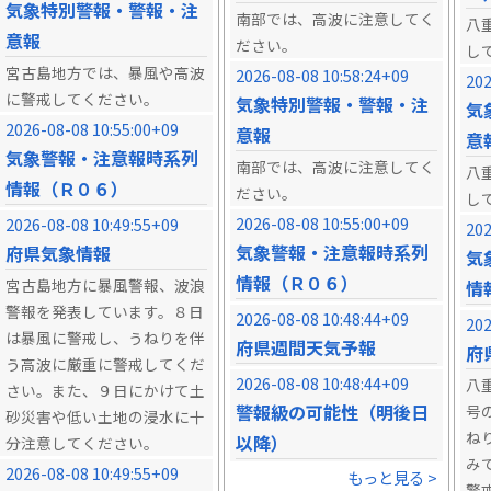
気象特別警報・警報・注
南部では、高波に注意してく
八
意報
ださい。
し
宮古島地方では、暴風や高波
2026-08-08 10:58:24+09
202
に警戒してください。
気象特別警報・警報・注
気
2026-08-08 10:55:00+09
意報
意
気象警報・注意報時系列
南部では、高波に注意してく
八
情報（Ｒ０６）
ださい。
し
2026-08-08 10:55:00+09
2026-08-08 10:49:55+09
202
気象警報・注意報時系列
府県気象情報
気
情報（Ｒ０６）
宮古島地方に暴風警報、波浪
情
警報を発表しています。８日
2026-08-08 10:48:44+09
202
は暴風に警戒し、うねりを伴
府県週間天気予報
府
う高波に厳重に警戒してくだ
2026-08-08 10:48:44+09
八
さい。また、９日にかけて土
警報級の可能性（明後日
号
砂災害や低い土地の浸水に十
ね
以降）
分注意してください。
み
2026-08-08 10:49:55+09
もっと見る >
警