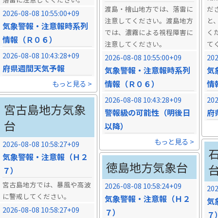
渡島・檜山地方では、落雷に
だ
2026-08-08 10:55:00+09
注意してください。渡島地方
と
気象警報・注意報時系列
では、濃霧による視程障害に
く
情報（Ｒ０６）
注意してください。
て
2026-08-08 10:43:28+09
2026-08-08 10:55:00+09
202
府県週間天気予報
気象警報・注意報時系列
気
情報（Ｒ０６）
情
もっと見る >
2026-08-08 10:43:28+09
202
宮古島地方気象
警報級の可能性（明後日
府
台
以降）
もっと見る >
2026-08-08 10:58:27+09
気象警報・注意報（Ｈ２
徳島地方気象台
７）
宮古島地方では、暴風や高波
2026-08-08 10:58:24+09
202
に警戒してください。
気象警報・注意報（Ｈ２
気
2026-08-08 10:58:27+09
７）
７