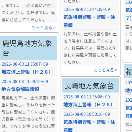
ください。
202
北部では、土砂災害に注意し
2026-08-08 11:44:39+09
気
てください。長野県では、落
気象特別警報・警報・注
７
雷に注意してください。
意報
宮
もっと見る >
北部では、土砂災害や低い土
に
鹿児島地方気象
地の浸水に注意してくださ
は
い。群馬県では、竜巻などの
意
台
激しい突風や落雷に注意して
ください。
2026-08-08 11:35:07+09
もっと見る >
地方海上警報（Ｈ２８）
2026-08-08 11:09:19+09
202
長崎地方気象台
地方気象解説情報
地
2026-08-08 11:35:06+09
奄美地方では、土砂災害に厳
202
地方海上警報（Ｈ２８）
重に警戒し、うねりを伴った
気
高波に警戒してください。鹿
2026-08-08 10:58:16+09
意
児島県（奄美地方を除く）で
気象特別警報・警報・注
福
は、うねりを伴った高波に警
意報
に