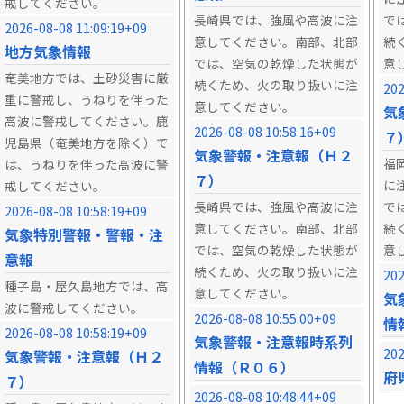
戒してください。
長崎県では、強風や高波に注
で
2026-08-08 11:09:19+09
意してください。南部、北部
続
地方気象情報
では、空気の乾燥した状態が
意
奄美地方では、土砂災害に厳
続くため、火の取り扱いに注
202
重に警戒し、うねりを伴った
意してください。
気
高波に警戒してください。鹿
2026-08-08 10:58:16+09
７
児島県（奄美地方を除く）で
気象警報・注意報（Ｈ２
福
は、うねりを伴った高波に警
７）
に
戒してください。
長崎県では、強風や高波に注
で
2026-08-08 10:58:19+09
意してください。南部、北部
続
気象特別警報・警報・注
では、空気の乾燥した状態が
意
意報
続くため、火の取り扱いに注
202
種子島・屋久島地方では、高
意してください。
気
波に警戒してください。
2026-08-08 10:55:00+09
情
2026-08-08 10:58:19+09
気象警報・注意報時系列
202
気象警報・注意報（Ｈ２
情報（Ｒ０６）
府
７）
2026-08-08 10:48:44+09