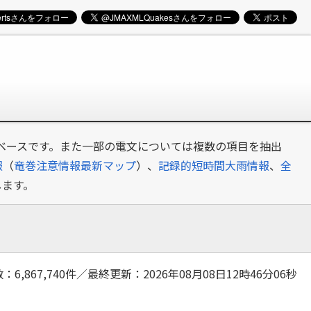
タベースです。また一部の電文については複数の項目を抽出
報
（
竜巻注意情報最新マップ
）、
記録的短時間大雨情報
、
全
します。
：6,867,740件／最終更新：2026年08月08日12時46分06秒