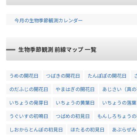
今月の生物季節観測カレンダー
生物季節観測 前線マップ 一覧
うめの開花日
つばきの開花日
たんぽぽの開花日
のだふじの開花日
やまはぎの開花日
あじさい（真の
いちょうの発芽日
いちょうの黄葉日
いちょうの落葉
うぐいすの初鳴日
つばめの初見日
もんしろちょうの
しおからとんぼの初見日
ほたるの初見日
あぶらぜみ