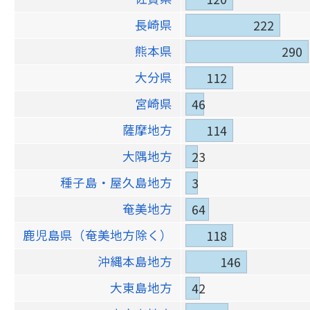
長崎県
222
熊本県
290
大分県
112
宮崎県
46
薩摩地方
114
大隅地方
23
種子島・屋久島地方
3
奄美地方
64
鹿児島県（奄美地方除く）
118
沖縄本島地方
146
大東島地方
42