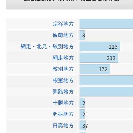
宗谷地方
留萌地方
8
網走・北見・紋別地方
223
網走地方
212
紋別地方
172
根室地方
釧路地方
十勝地方
2
胆振地方
21
日高地方
37