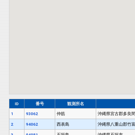
ID
番号
観測所名
1
93062
仲筋
沖縄県宮古郡多良
2
94062
西表島
沖縄県八重山郡竹
3
94081
石垣島
沖縄県石垣市