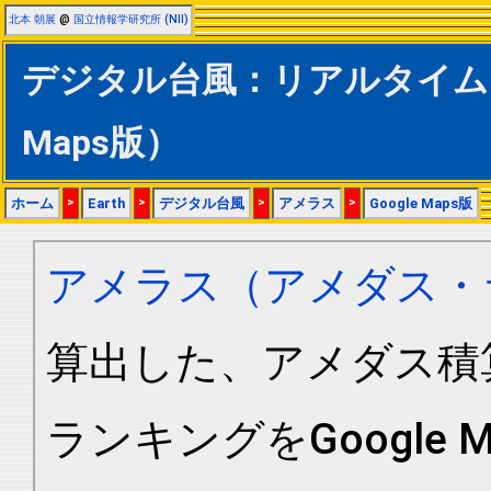
北本 朝展
@
国立情報学研究所 (NII)
デジタル台風：リアルタイムア
Maps版）
ホーム
>
Earth
>
デジタル台風
>
アメラス
>
Google Maps版
アメラス（アメダス・
算出した、アメダス積
ランキングをGoogle