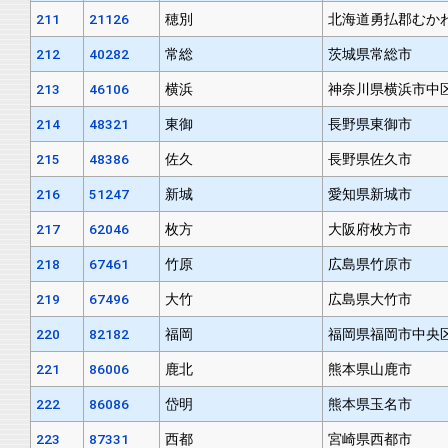
211
21126
穂別
北海道勇払郡むか
212
40282
常総
茨城県常総市
213
46106
横浜
神奈川県横浜市中
214
48321
東御
長野県東御市
215
48386
佐久
長野県佐久市
216
51247
新城
愛知県新城市
217
62046
枚方
大阪府枚方市
218
67461
竹原
広島県竹原市
219
67496
大竹
広島県大竹市
220
82182
福岡
福岡県福岡市中央
221
86006
鹿北
熊本県山鹿市
222
86086
岱明
熊本県玉名市
223
87331
西都
宮崎県西都市