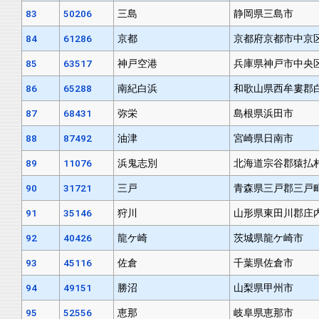
83
50206
三島
静岡県三島市
84
61286
京都
京都府京都市中京
85
63517
神戸空港
兵庫県神戸市中央
86
65288
南紀白浜
和歌山県西牟婁郡
87
68431
弥栄
島根県浜田市
88
87492
油津
宮崎県日南市
89
11076
浜鬼志別
北海道宗谷郡猿払
90
31721
三戸
青森県三戸郡三戸
91
35146
狩川
山形県東田川郡庄
92
40426
龍ケ崎
茨城県龍ケ崎市
93
45116
佐倉
千葉県佐倉市
94
49151
勝沼
山梨県甲州市
95
52556
恵那
岐阜県恵那市