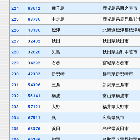
224
88612
種子島
鹿児島県西之表市
225
88736
中之島
鹿児島県鹿児島郡
226
18136
標津
北海道標津郡標津
227
32402
秋田
秋田県秋田市
228
32626
矢島
秋田県由利本荘市
229
34292
石巻
宮城県石巻市
230
42302
伊勢崎
群馬県伊勢崎市
231
54396
三条
新潟県三条市
232
55141
砺波
富山県砺波市
233
57121
大野
福井県大野市
234
67511
呉
広島県呉市
235
68376
浜田
島根県浜田市
236
69246
智頭
鳥取県八頭郡智頭