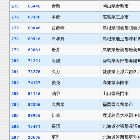
275
66446
倉敷
岡山県倉敷市
276
67386
本郷
広島県三原市
277
68046
西郷岬
島根県隠岐郡隠岐
278
68516
津和野
島根県鹿足郡津和
279
69061
岩井
鳥取県岩美郡岩美
280
71291
海陽
徳島県海部郡海陽
281
73276
久万
愛媛県上浮穴郡久
282
74187
後免
高知県南国市
283
81116
油谷
山口県長門市
284
82306
久留米
福岡県久留米市
285
88956
伊仙
鹿児島県大島郡伊
286
15431
長沼
北海道夕張郡長沼
287
20606
更別
北海道河西郡更別