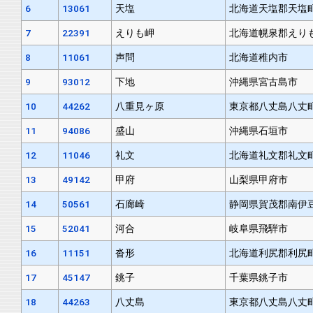
6
13061
天塩
北海道天塩郡天塩
7
22391
えりも岬
北海道幌泉郡えり
8
11061
声問
北海道稚内市
9
93012
下地
沖縄県宮古島市
10
44262
八重見ヶ原
東京都八丈島八丈
11
94086
盛山
沖縄県石垣市
12
11046
礼文
北海道礼文郡礼文
13
49142
甲府
山梨県甲府市
14
50561
石廊崎
静岡県賀茂郡南伊
15
52041
河合
岐阜県飛騨市
16
11151
沓形
北海道利尻郡利尻
17
45147
銚子
千葉県銚子市
18
44263
八丈島
東京都八丈島八丈