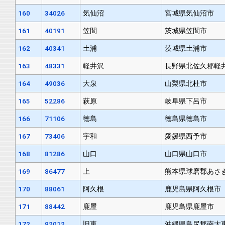
160
34026
気仙沼
宮城県気仙沼市
161
40191
笠間
茨城県笠間市
162
40341
土浦
茨城県土浦市
163
48331
軽井沢
長野県北佐久郡軽
164
49036
大泉
山梨県北杜市
165
52286
萩原
岐阜県下呂市
166
71106
徳島
徳島県徳島市
167
73406
宇和
愛媛県西予市
168
81286
山口
山口県山口市
169
86477
上
熊本県球磨郡あさ
170
88061
阿久根
鹿児島県阿久根市
171
88442
鹿屋
鹿児島県鹿屋市
172
92012
旧東
沖縄県島尻郡南大