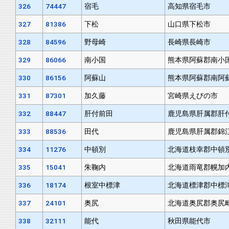
326
74447
宿毛
高知県宿毛市
327
81386
下松
山口県下松市
328
84596
野母崎
長崎県長崎市
329
86066
南小国
熊本県阿蘇郡南小
330
86156
阿蘇山
熊本県阿蘇郡南阿
331
87301
加久藤
宮崎県えびの市
332
88447
肝付前田
鹿児島県肝属郡肝
333
88536
田代
鹿児島県肝属郡錦
334
11276
中頓別
北海道枝幸郡中頓
335
15041
朱鞠内
北海道雨竜郡幌加
336
18174
根室中標津
北海道標津郡中標
337
24101
奥尻
北海道奥尻郡奥尻
338
32111
能代
秋田県能代市