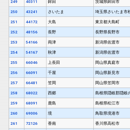
249
40311
鉾田
茨城県鉾田市
250
43241
さいたま
埼玉県さいたま市
251
44172
大島
東京都大島町
252
48156
長野
長野県長野市
253
54166
両津
新潟県佐渡市
254
54167
秋津
新潟県佐渡市
255
66046
上長田
岡山県真庭市
256
66091
千屋
岡山県新見市
257
66481
笠岡
岡山県笠岡市
258
68022
西郷
島根県隠岐郡隠岐
259
68091
鹿島
島根県松江市
260
69006
境
鳥取県境港市
261
72126
香南
香川県高松市