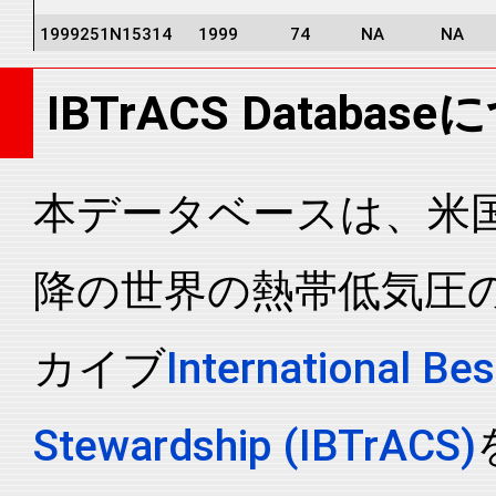
1999251N15314
1999
74
NA
NA
1999251N15314
1999
74
NA
NA
IBTrACS Databas
1999251N15314
1999
74
NA
NA
1999251N15314
1999
74
NA
NA
1999251N15314
1999
74
NA
NA
本データベースは、米国N
1999251N15314
1999
74
NA
NA
降の世界の熱帯低気圧
1999251N15314
1999
74
NA
NA
1999251N15314
1999
74
NA
NA
カイブ
International Bes
1999251N15314
1999
74
NA
NA
1999251N15314
1999
74
NA
NA
Stewardship (IBTrACS)
1999251N15314
1999
74
NA
NA
1999251N15314
1999
74
NA
NA