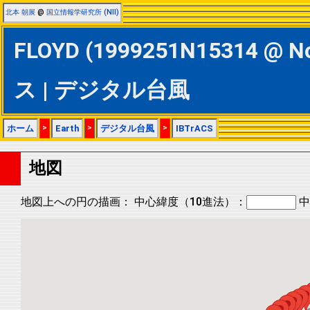
北本 朝展
@
国立情報学研究所 (NII)
FLOYD (1999251N15314 @ N
ス | デジタル台風
ホーム
>
Earth
>
デジタル台風
>
IBTrACS
地図
地図上への円の描画：
中心緯度（10進法）：
中