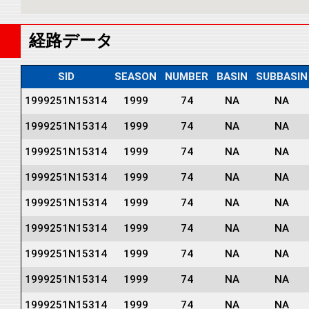
経路データ
SID
SEASON
NUMBER
BASIN
SUBBASIN
1999251N15314
1999
74
NA
NA
1999251N15314
1999
74
NA
NA
1999251N15314
1999
74
NA
NA
1999251N15314
1999
74
NA
NA
1999251N15314
1999
74
NA
NA
1999251N15314
1999
74
NA
NA
1999251N15314
1999
74
NA
NA
1999251N15314
1999
74
NA
NA
1999251N15314
1999
74
NA
NA