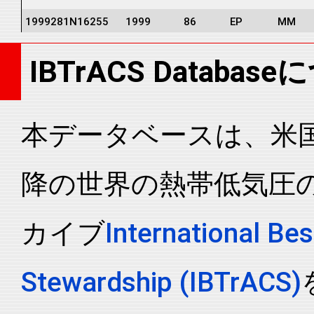
1999281N16255
1999
86
EP
MM
1999281N16255
1999
86
EP
MM
IBTrACS Databas
1999281N16255
1999
86
EP
MM
1999281N16255
1999
86
EP
MM
1999281N16255
1999
86
EP
MM
本データベースは、米国N
1999281N16255
1999
86
EP
MM
降の世界の熱帯低気圧
1999281N16255
1999
86
EP
MM
1999281N16255
1999
86
EP
MM
カイブ
International Bes
1999281N16255
1999
86
EP
MM
1999281N16255
1999
86
EP
MM
Stewardship (IBTrACS)
1999281N16255
1999
86
EP
MM
1999281N16255
1999
86
EP
MM