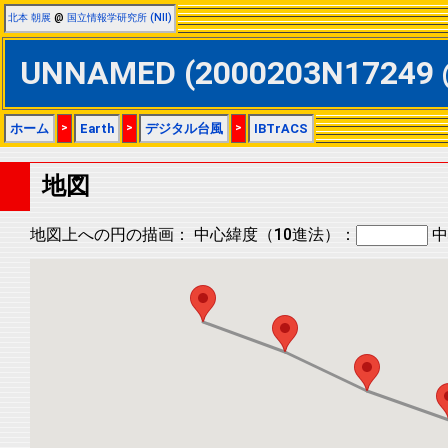
北本 朝展
@
国立情報学研究所 (NII)
UNNAMED (2000203N17249
ホーム
>
Earth
>
デジタル台風
>
IBTrACS
地図
地図上への円の描画：
中心緯度（10進法）：
中