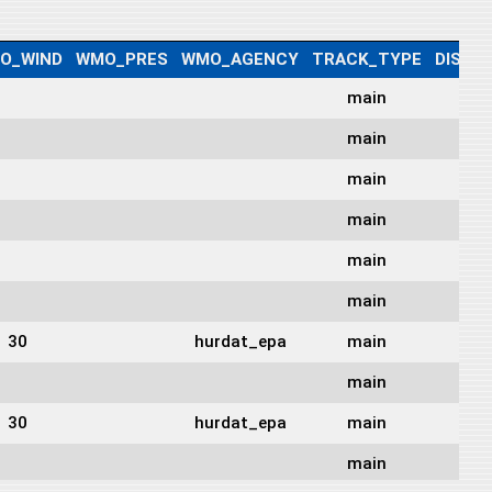
O_WIND
WMO_PRES
WMO_AGENCY
TRACK_TYPE
DIST2
main
64
main
65
main
63
main
61
main
59
main
56
30
hurdat_epa
main
53
main
52
30
hurdat_epa
main
52
main
53