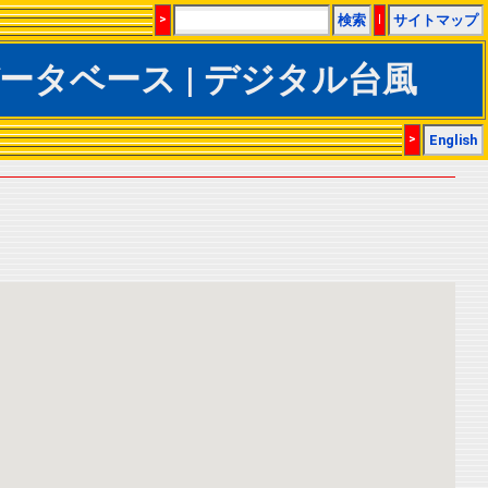
>
検索
|
サイトマップ
BTrACSデータベース | デジタル台風
>
English