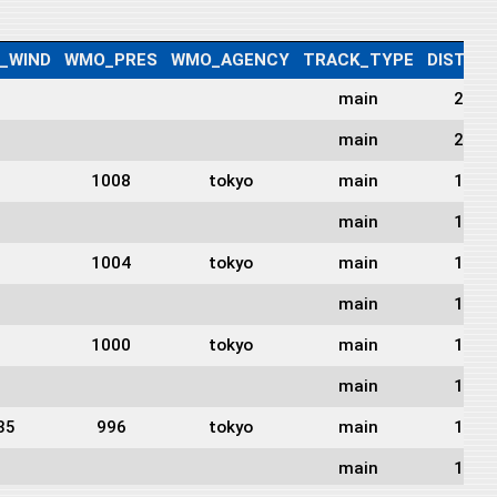
_WIND
WMO_PRES
WMO_AGENCY
TRACK_TYPE
DIST2L
main
2082
main
2039
1008
tokyo
main
1997
main
1958
1004
tokyo
main
1921
main
1884
1000
tokyo
main
1860
main
1831
35
996
tokyo
main
1808
main
1780