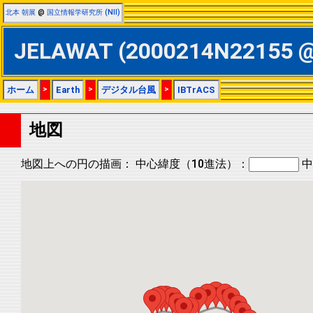
北本 朝展
@
国立情報学研究所 (NII)
JELAWAT (2000214N22155
ホーム
>
Earth
>
デジタル台風
>
IBTrACS
地図
地図上への円の描画：
中心緯度（10進法）：
中