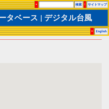
>
検索
|
サイトマップ
TrACSデータベース | デジタル台風
>
English