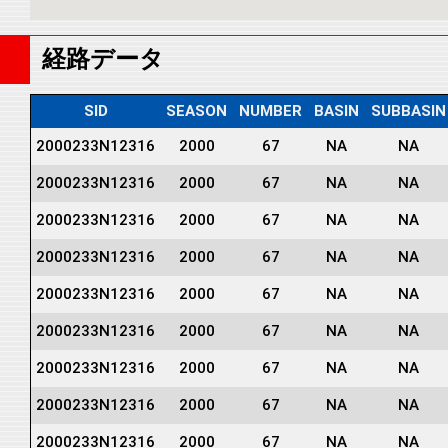
経路データ
SID
SEASON
NUMBER
BASIN
SUBBASIN
2000233N12316
2000
67
NA
NA
2000233N12316
2000
67
NA
NA
2000233N12316
2000
67
NA
NA
2000233N12316
2000
67
NA
NA
2000233N12316
2000
67
NA
NA
2000233N12316
2000
67
NA
NA
2000233N12316
2000
67
NA
NA
2000233N12316
2000
67
NA
NA
2000233N12316
2000
67
NA
NA