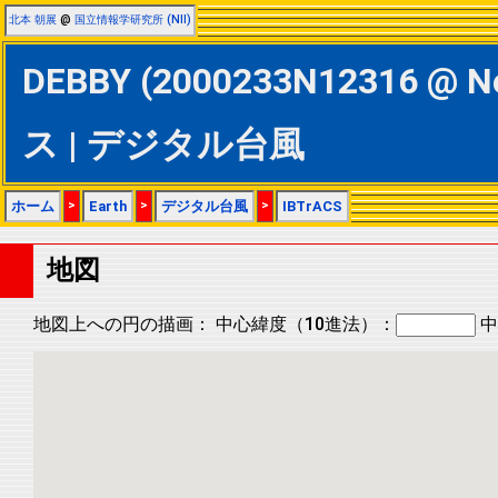
北本 朝展
@
国立情報学研究所 (NII)
DEBBY (2000233N12316 @ N
ス | デジタル台風
ホーム
>
Earth
>
デジタル台風
>
IBTrACS
地図
地図上への円の描画：
中心緯度（10進法）：
中