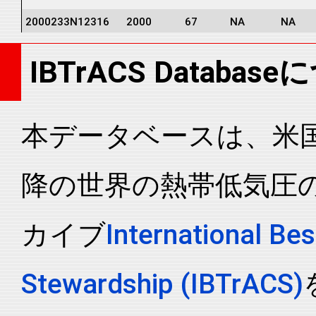
2000233N12316
2000
67
NA
NA
2000233N12316
2000
67
NA
NA
IBTrACS Databas
2000233N12316
2000
67
NA
NA
2000233N12316
2000
67
NA
NA
2000233N12316
2000
67
NA
NA
本データベースは、米国N
2000233N12316
2000
67
NA
NA
降の世界の熱帯低気圧
2000233N12316
2000
67
NA
NA
2000233N12316
2000
67
NA
NA
カイブ
International Bes
2000233N12316
2000
67
NA
NA
2000233N12316
2000
67
NA
NA
Stewardship (IBTrACS)
2000233N12316
2000
67
NA
CS
2000233N12316
2000
67
NA
CS