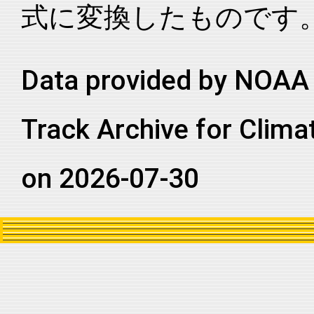
式に変換したものです
2000233N12316
2000
67
NA
CS
2000233N12316
2000
67
NA
CS
2000233N12316
2000
67
NA
CS
Data provided by NOAA 
2000233N12316
2000
67
NA
CS
Track Archive for Clima
2000233N12316
2000
67
NA
CS
2000233N12316
2000
67
NA
NA
on 2026-07-30
2000233N12316
2000
67
NA
NA
2000233N12316
2000
67
NA
NA
2000233N12316
2000
67
NA
NA
2000233N12316
2000
67
NA
NA
2000233N12316
2000
67
NA
NA
2000233N12316
2000
67
NA
NA