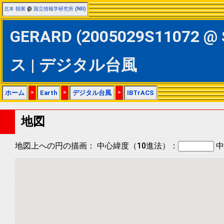
北本 朝展
@
国立情報学研究所 (NII)
GERARD (2005029S11072 @
ス | デジタル台風
ホーム
>
Earth
>
デジタル台風
>
IBTrACS
地図
地図上への円の描画：
中心緯度（10進法）：
中