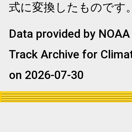
式に変換したものです
2005029S11072
2005
12
SI
MM
2005029S11072
2005
12
SI
MM
2005029S11072
2005
12
SI
MM
Data provided by NOAA 
2005029S11072
2005
12
SI
MM
Track Archive for Clima
2005029S11072
2005
12
SI
MM
2005029S11072
2005
12
SI
MM
on 2026-07-30
2005029S11072
2005
12
SI
MM
2005029S11072
2005
12
SI
MM
2005029S11072
2005
12
SI
MM
2005029S11072
2005
12
SI
MM
2005029S11072
2005
12
SI
MM
2005029S11072
2005
12
SI
MM