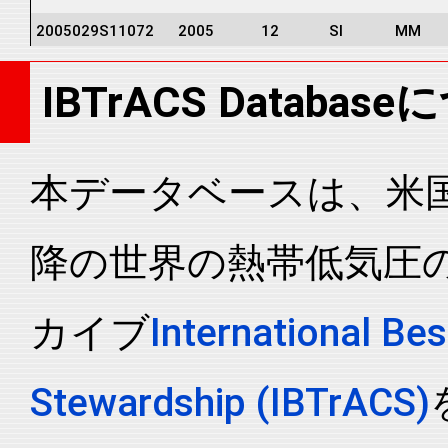
2005029S11072
2005
12
SI
MM
2005029S11072
2005
12
SI
MM
IBTrACS Databas
2005029S11072
2005
12
SI
MM
2005029S11072
2005
12
SI
MM
2005029S11072
2005
12
SI
MM
本データベースは、米国N
2005029S11072
2005
12
SI
MM
降の世界の熱帯低気圧
2005029S11072
2005
12
SI
MM
2005029S11072
2005
12
SI
MM
カイブ
International Bes
2005029S11072
2005
12
SI
MM
2005029S11072
2005
12
SI
MM
Stewardship (IBTrACS)
2005029S11072
2005
12
SI
MM
2005029S11072
2005
12
SI
MM