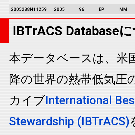
2005288N11259
2005
96
EP
MM
2005288N11259
2005
96
EP
MM
IBTrACS Databas
2005288N11259
2005
96
EP
MM
2005288N11259
2005
96
EP
MM
2005288N11259
2005
96
EP
MM
本データベースは、米国N
2005288N11259
2005
96
EP
MM
降の世界の熱帯低気圧
2005288N11259
2005
96
EP
MM
2005288N11259
2005
96
EP
MM
カイブ
International Bes
2005288N11259
2005
96
EP
MM
2005288N11259
2005
96
EP
MM
Stewardship (IBTrACS)
2005288N11259
2005
96
EP
MM
2005288N11259
2005
96
EP
MM