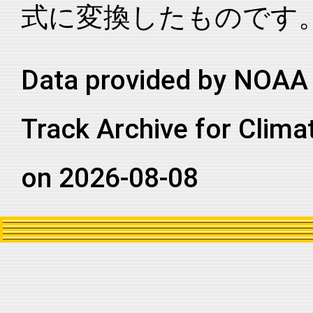
式に変換したものです
2005288N11259
2005
96
EP
MM
2005288N11259
2005
96
EP
MM
2005288N11259
2005
96
EP
MM
Data provided by NOAA 
2005288N11259
2005
96
EP
MM
Track Archive for Clima
2005288N11259
2005
96
EP
MM
2005288N11259
2005
96
EP
MM
on 2026-08-08
2005288N11259
2005
96
EP
MM
2005288N11259
2005
96
EP
MM
2005288N11259
2005
96
EP
MM
2005288N11259
2005
96
EP
MM
2005288N11259
2005
96
EP
MM
2005288N11259
2005
96
EP
MM