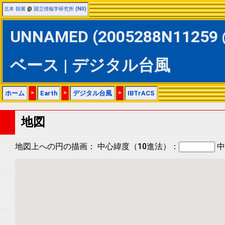
北本 朝展
@
国立情報学研究所 (NII)
UNNAMED (2005288N11259 @
ベース | デジタル台風
ホーム
>
Earth
>
デジタル台風
>
IBTrACS
地図
地図上への円の描画：
中心緯度（10進法）：
中