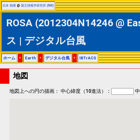
北本 朝展
@
国立情報学研究所 (NII)
ROSA (2012304N14246 @ Ea
ス | デジタル台風
ホーム
>
Earth
>
デジタル台風
>
IBTrACS
地図
地図上への円の描画：
中心緯度（10進法）：
中