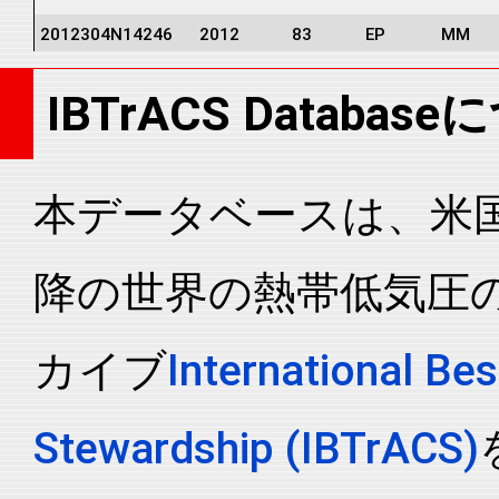
2012304N14246
2012
83
EP
MM
2012304N14246
2012
83
EP
MM
IBTrACS Databas
2012304N14246
2012
83
EP
MM
2012304N14246
2012
83
EP
MM
2012304N14246
2012
83
EP
MM
本データベースは、米国N
2012304N14246
2012
83
EP
MM
降の世界の熱帯低気圧
2012304N14246
2012
83
EP
MM
2012304N14246
2012
83
EP
MM
カイブ
International Bes
2012304N14246
2012
83
EP
MM
2012304N14246
2012
83
EP
MM
Stewardship (IBTrACS)
2012304N14246
2012
83
EP
MM
2012304N14246
2012
83
EP
MM