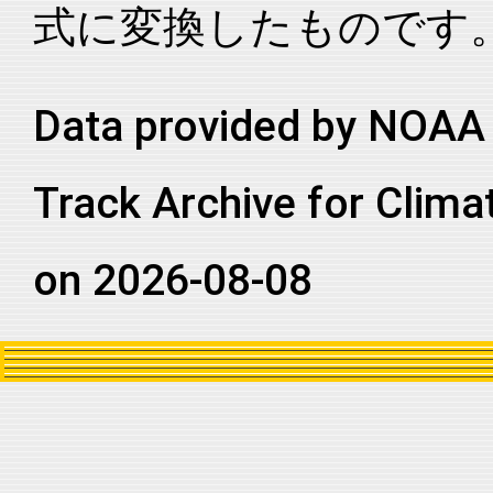
式に変換したものです
2012304N14246
2012
83
EP
MM
2012304N14246
2012
83
EP
MM
2012304N14246
2012
83
EP
MM
Data provided by NOAA 
2012304N14246
2012
83
EP
MM
Track Archive for Clima
2012304N14246
2012
83
EP
MM
2012304N14246
2012
83
EP
MM
on 2026-08-08
2012304N14246
2012
83
EP
MM
2012304N14246
2012
83
EP
MM
2012304N14246
2012
83
EP
MM
2012304N14246
2012
83
EP
MM
2012304N14246
2012
83
EP
MM
2012304N14246
2012
83
EP
MM