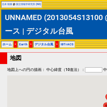
北本 朝展
@
国立情報学研究所 (NII)
UNNAMED (2013054S13100 
ース | デジタル台風
ホーム
>
Earth
>
デジタル台風
>
IBTrACS
地図
地図上への円の描画：
中心緯度（10進法）：
中