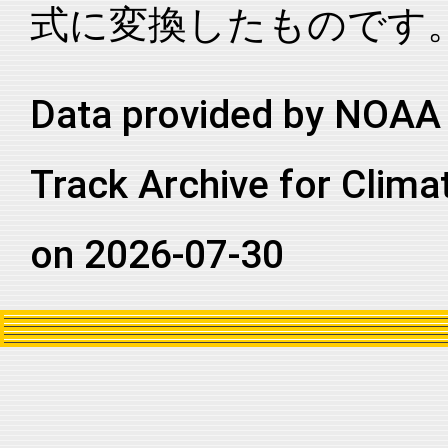
式に変換したものです
2013054S13100
2013
13
SI
WA
2013054S13100
2013
13
SI
WA
2013054S13100
2013
13
SI
WA
Data provided by NOAA 
2013054S13100
2013
13
SI
WA
Track Archive for Clima
2013054S13100
2013
13
SI
WA
2013054S13100
2013
13
SI
WA
on 2026-07-30
2013054S13100
2013
13
SI
WA
2013054S13100
2013
13
SI
WA
2013054S13100
2013
13
SI
WA
2013054S13100
2013
13
SI
WA
2013054S13100
2013
13
SI
WA
2013054S13100
2013
13
SI
WA