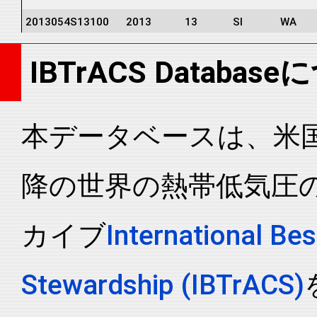
2013054S13100
2013
13
SI
WA
2013054S13100
2013
13
SI
WA
IBTrACS Databas
2013054S13100
2013
13
SI
WA
2013054S13100
2013
13
SI
WA
2013054S13100
2013
13
SI
WA
本データベースは、米国N
2013054S13100
2013
13
SI
WA
降の世界の熱帯低気圧
2013054S13100
2013
13
SI
WA
2013054S13100
2013
13
SI
WA
カイブ
International Bes
2013054S13100
2013
13
SI
WA
2013054S13100
2013
13
SI
WA
Stewardship (IBTrACS)
2013054S13100
2013
13
SI
WA
2013054S13100
2013
13
SI
WA