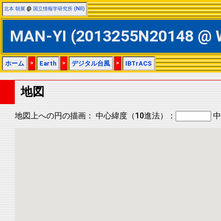
北本 朝展
@
国立情報学研究所 (NII)
MAN-YI (2013255N20148 
ホーム
>
Earth
>
デジタル台風
>
IBTrACS
地図
地図上への円の描画：
中心緯度（10進法）：
中