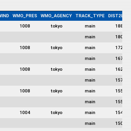
IND
WMO_PRES
WMO_AGENCY
TRACK_TYPE
DIST2LAN
1008
tokyo
main
1882
main
1808
1008
tokyo
main
1729
main
1672
1008
tokyo
main
1624
main
1579
1008
tokyo
main
1559
main
1550
1004
tokyo
main
1540
main
1504