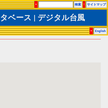
>
検索
|
サイトマップ
rACSデータベース | デジタル台風
>
English