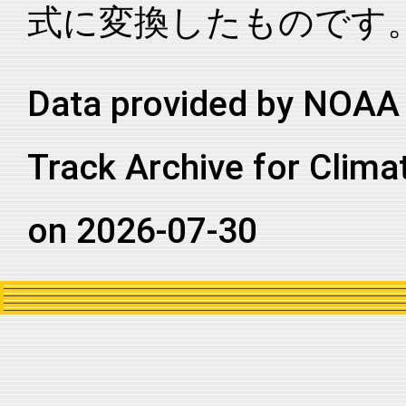
式に変換したものです
2014245N19268
2014
58
NA
NA
2014245N19268
2014
58
NA
NA
Data provided by NOAA 
Track Archive for Clima
on 2026-07-30