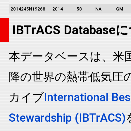
2014245N19268
2014
58
NA
GM
2014245N19268
2014
58
NA
GM
IBTrACS Databas
2014245N19268
2014
58
NA
GM
2014245N19268
2014
58
NA
GM
2014245N19268
2014
58
NA
GM
本データベースは、米国N
2014245N19268
2014
58
NA
GM
降の世界の熱帯低気圧
2014245N19268
2014
58
NA
GM
2014245N19268
2014
58
NA
NA
カイブ
International Bes
2014245N19268
2014
58
NA
NA
2014245N19268
2014
58
NA
NA
Stewardship (IBTrACS)
2014245N19268
2014
58
NA
NA
2014245N19268
2014
58
NA
NA