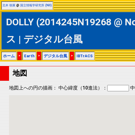
北本 朝展
@
国立情報学研究所 (NII)
DOLLY (2014245N19268 @ N
ス | デジタル台風
ホーム
>
Earth
>
デジタル台風
>
IBTrACS
地図
地図上への円の描画：
中心緯度（10進法）：
中