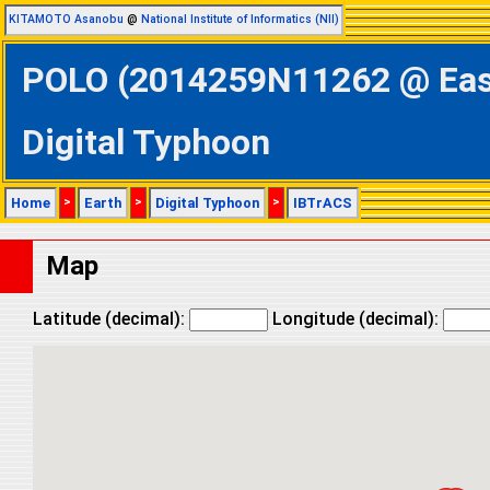
KITAMOTO Asanobu
@
National Institute of Informatics (NII)
POLO (2014259N11262 @ Easte
Digital Typhoon
Home
>
Earth
>
Digital Typhoon
>
IBTrACS
Map
Latitude (decimal):
Longitude (decimal):