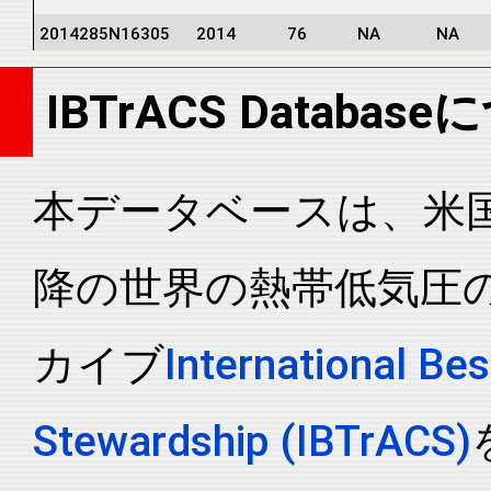
2014285N16305
2014
76
NA
NA
2014285N16305
2014
76
NA
NA
IBTrACS Databas
2014285N16305
2014
76
NA
NA
2014285N16305
2014
76
NA
CS
2014285N16305
2014
76
NA
CS
本データベースは、米国N
2014285N16305
2014
76
NA
CS
降の世界の熱帯低気圧
2014285N16305
2014
76
NA
CS
2014285N16305
2014
76
NA
CS
カイブ
International Bes
2014285N16305
2014
76
NA
CS
2014285N16305
2014
76
NA
CS
Stewardship (IBTrACS)
2014285N16305
2014
76
NA
CS
2014285N16305
2014
76
NA
CS