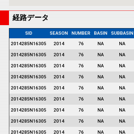
経路データ
SID
SEASON
NUMBER
BASIN
SUBBASIN
2014285N16305
2014
76
NA
NA
2014285N16305
2014
76
NA
NA
2014285N16305
2014
76
NA
NA
2014285N16305
2014
76
NA
NA
2014285N16305
2014
76
NA
NA
2014285N16305
2014
76
NA
NA
2014285N16305
2014
76
NA
NA
2014285N16305
2014
76
NA
NA
2014285N16305
2014
76
NA
NA