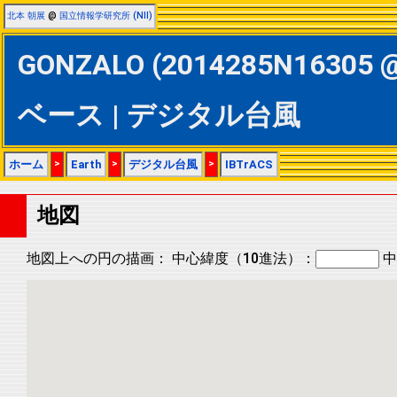
北本 朝展
@
国立情報学研究所 (NII)
GONZALO (2014285N16305 @
ベース | デジタル台風
ホーム
>
Earth
>
デジタル台風
>
IBTrACS
地図
地図上への円の描画：
中心緯度（10進法）：
中