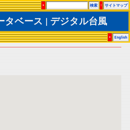
>
検索
|
サイトマップ
TrACSデータベース | デジタル台風
>
English