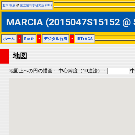
北本 朝展
@
国立情報学研究所 (NII)
MARCIA (2015047S15152 
ホーム
>
Earth
>
デジタル台風
>
IBTrACS
地図
地図上への円の描画：
中心緯度（10進法）：
中