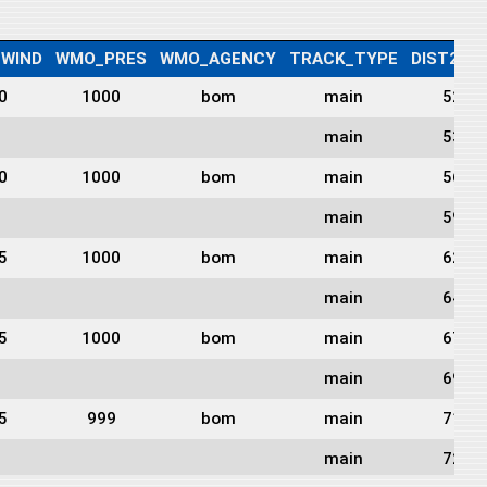
WIND
WMO_PRES
WMO_AGENCY
TRACK_TYPE
DIST2LA
0
1000
bom
main
522
main
537
0
1000
bom
main
566
main
592
5
1000
bom
main
624
main
649
5
1000
bom
main
672
main
695
5
999
bom
main
715
main
720