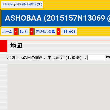
北本 朝展
@
国立情報学研究所 (NII)
ASHOBAA (2015157N13069
ホーム
>
Earth
>
デジタル台風
>
IBTrACS
地図
地図上への円の描画：
中心緯度（10進法）：
中