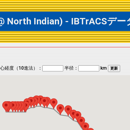
 @ North Indian) - IBTr
心経度（10進法）：
半径：
km