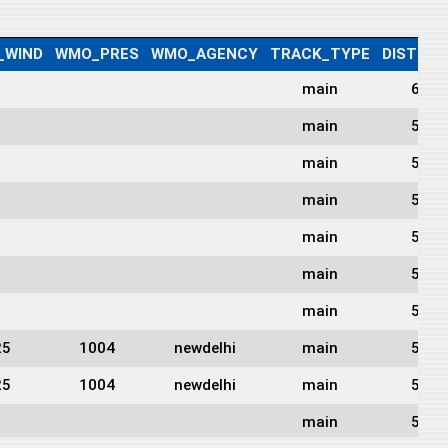
_WIND
WMO_PRES
WMO_AGENCY
TRACK_TYPE
DIST2LA
main
624
main
597
main
584
main
566
main
551
main
534
main
523
25
1004
newdelhi
main
530
25
1004
newdelhi
main
535
main
539