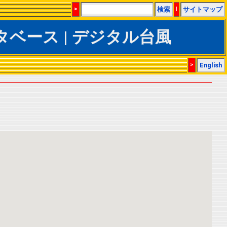
>
検索
|
サイトマップ
ACSデータベース | デジタル台風
>
English