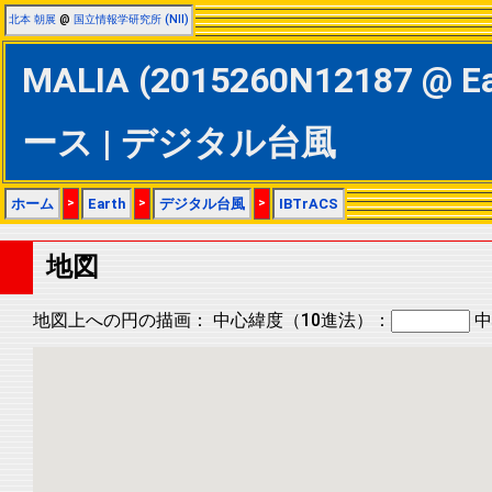
北本 朝展
@
国立情報学研究所 (NII)
MALIA (2015260N12187 @ E
ース | デジタル台風
ホーム
>
Earth
>
デジタル台風
>
IBTrACS
地図
地図上への円の描画：
中心緯度（10進法）：
中