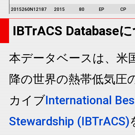
2015260N12187
2015
80
EP
CP
2015260N12187
2015
80
EP
CP
IBTrACS Databas
2015260N12187
2015
80
EP
CP
2015260N12187
2015
80
EP
CP
2015260N12187
2015
80
EP
CP
本データベースは、米国N
2015260N12187
2015
80
EP
CP
降の世界の熱帯低気圧
2015260N12187
2015
80
EP
CP
2015260N12187
2015
80
EP
CP
カイブ
International Bes
2015260N12187
2015
80
EP
CP
2015260N12187
2015
80
EP
CP
Stewardship (IBTrACS)
2015260N12187
2015
80
EP
CP
2015260N12187
2015
80
EP
CP