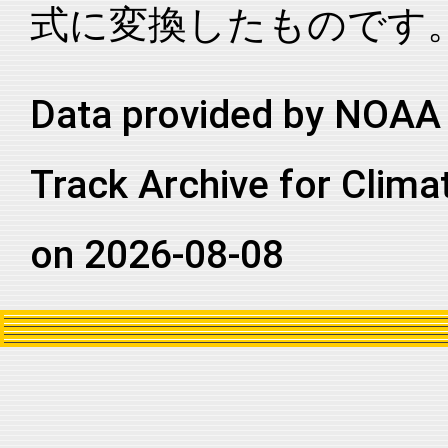
式に変換したものです
2015260N12187
2015
80
EP
CP
2015260N12187
2015
80
EP
CP
2015260N12187
2015
80
EP
CP
Data provided by NOAA 
2015260N12187
2015
80
EP
CP
Track Archive for Clima
2015260N12187
2015
80
EP
CP
2015260N12187
2015
80
EP
CP
on 2026-08-08
2015260N12187
2015
80
EP
CP
2015260N12187
2015
80
EP
CP
2015260N12187
2015
80
EP
CP
2015260N12187
2015
80
EP
CP
2015260N12187
2015
80
EP
CP
2015260N12187
2015
80
EP
CP