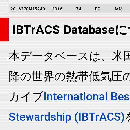
2016270N15240
2016
74
EP
MM
2016270N15240
2016
74
EP
MM
IBTrACS Databas
2016270N15240
2016
74
EP
MM
2016270N15240
2016
74
EP
MM
2016270N15240
2016
74
EP
MM
本データベースは、米国N
2016270N15240
2016
74
EP
MM
降の世界の熱帯低気圧
2016270N15240
2016
74
EP
MM
2016270N15240
2016
74
EP
MM
カイブ
International Bes
2016270N15240
2016
74
EP
MM
2016270N15240
2016
74
EP
MM
Stewardship (IBTrACS)
2016270N15240
2016
74
EP
MM
2016270N15240
2016
74
EP
MM