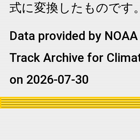
式に変換したものです
2016270N15240
2016
74
EP
MM
2016270N15240
2016
74
EP
MM
2016270N15240
2016
74
EP
MM
Data provided by NOAA 
2016270N15240
2016
74
EP
MM
Track Archive for Clima
2016270N15240
2016
74
EP
MM
2016270N15240
2016
74
EP
MM
on 2026-07-30
2016270N15240
2016
74
EP
MM
2016270N15240
2016
74
EP
MM
2016270N15240
2016
74
EP
MM
2016270N15240
2016
74
EP
MM
2016270N15240
2016
74
EP
MM
2016270N15240
2016
74
EP
MM