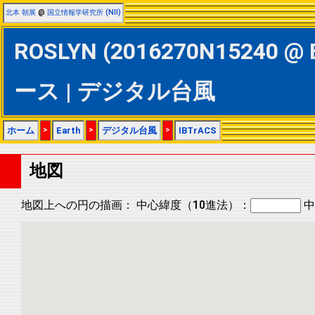
北本 朝展
@
国立情報学研究所 (NII)
ROSLYN (2016270N15240 @ 
ース | デジタル台風
ホーム
>
Earth
>
デジタル台風
>
IBTrACS
地図
地図上への円の描画：
中心緯度（10進法）：
中