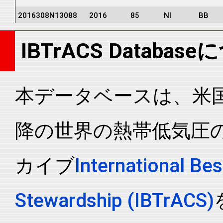
2016308N13088
2016
85
NI
BB
2016308N13088
2016
85
NI
BB
IBTrACS Databas
2016308N13088
2016
85
NI
BB
2016308N13088
2016
85
NI
BB
2016308N13088
2016
85
NI
BB
本データベースは、米国N
2016308N13088
2016
85
NI
BB
降の世界の熱帯低気圧
2016308N13088
2016
85
NI
BB
2016308N13088
2016
85
NI
BB
カイブ
International Bes
2016308N13088
2016
85
NI
BB
2016308N13088
2016
85
NI
BB
Stewardship (IBTrACS)
2016308N13088
2016
85
NI
BB
2016308N13088
2016
85
NI
BB