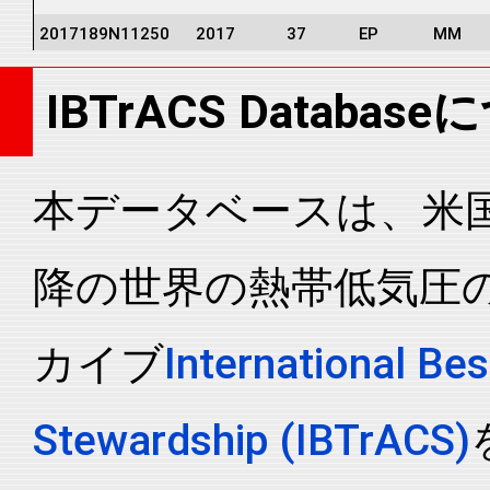
2017189N11250
2017
37
EP
MM
2017189N11250
2017
37
EP
MM
IBTrACS Databas
2017189N11250
2017
37
EP
MM
2017189N11250
2017
37
EP
MM
2017189N11250
2017
37
EP
MM
本データベースは、米国N
2017189N11250
2017
37
EP
MM
降の世界の熱帯低気圧
2017189N11250
2017
37
EP
MM
2017189N11250
2017
37
EP
MM
カイブ
International Bes
2017189N11250
2017
37
EP
MM
2017189N11250
2017
37
EP
MM
Stewardship (IBTrACS)
2017189N11250
2017
37
EP
MM
2017189N11250
2017
37
EP
MM