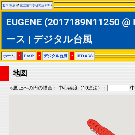
北本 朝展
@
国立情報学研究所 (NII)
EUGENE (2017189N11250 @ 
ース | デジタル台風
ホーム
>
Earth
>
デジタル台風
>
IBTrACS
地図
地図上への円の描画：
中心緯度（10進法）：
中