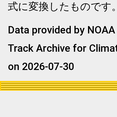
式に変換したものです
2017189N11250
2017
37
EP
MM
2017189N11250
2017
37
EP
MM
2017189N11250
2017
37
EP
MM
Data provided by NOAA 
2017189N11250
2017
37
EP
MM
Track Archive for Clima
2017189N11250
2017
37
EP
MM
2017189N11250
2017
37
EP
MM
on 2026-07-30
2017189N11250
2017
37
EP
MM
2017189N11250
2017
37
EP
MM
2017189N11250
2017
37
EP
MM
2017189N11250
2017
37
EP
MM
2017189N11250
2017
37
EP
MM
2017189N11250
2017
37
EP
MM