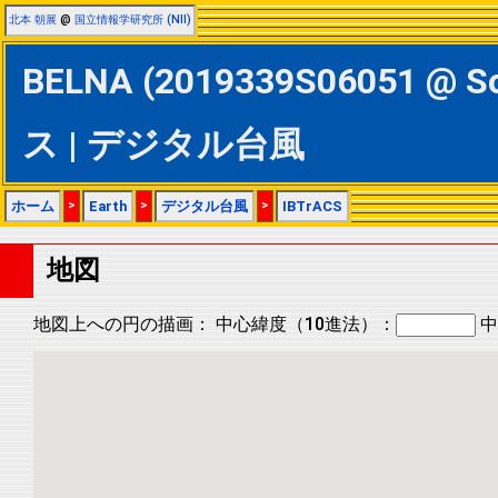
北本 朝展
@
国立情報学研究所 (NII)
BELNA (2019339S06051 @ S
ス | デジタル台風
ホーム
>
Earth
>
デジタル台風
>
IBTrACS
地図
地図上への円の描画：
中心緯度（10進法）：
中