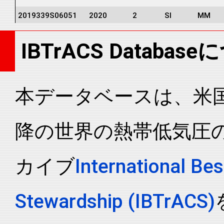
2019339S06051
2020
2
SI
MM
2019339S06051
2020
2
SI
MM
IBTrACS Databas
2019339S06051
2020
2
SI
MM
2019339S06051
2020
2
SI
MM
2019339S06051
2020
2
SI
MM
本データベースは、米国N
2019339S06051
2020
2
SI
MM
降の世界の熱帯低気圧
2019339S06051
2020
2
SI
MM
2019339S06051
2020
2
SI
MM
カイブ
International Bes
2019339S06051
2020
2
SI
MM
2019339S06051
2020
2
SI
MM
Stewardship (IBTrACS)
2019339S06051
2020
2
SI
MM
2019339S06051
2020
2
SI
MM