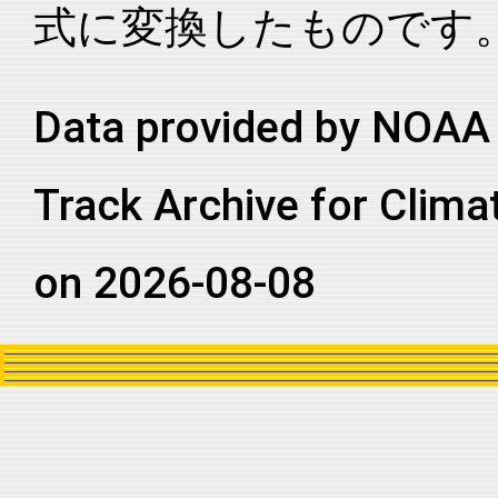
式に変換したものです
2019339S06051
2020
2
SI
MM
2019339S06051
2020
2
SI
MM
2019339S06051
2020
2
SI
MM
Data provided by NOAA 
2019339S06051
2020
2
SI
MM
Track Archive for Clima
2019339S06051
2020
2
SI
MM
2019339S06051
2020
2
SI
MM
on 2026-08-08
2019339S06051
2020
2
SI
MM
2019339S06051
2020
2
SI
MM
2019339S06051
2020
2
SI
MM
2019339S06051
2020
2
SI
MM
2019339S06051
2020
2
SI
MM
2019339S06051
2020
2
SI
MM