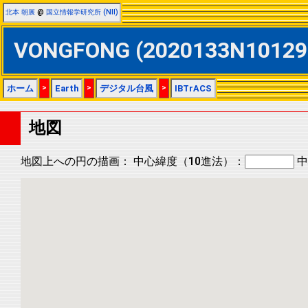
北本 朝展
@
国立情報学研究所 (NII)
VONGFONG (2020133N1012
ホーム
>
Earth
>
デジタル台風
>
IBTrACS
地図
地図上への円の描画：
中心緯度（10進法）：
中