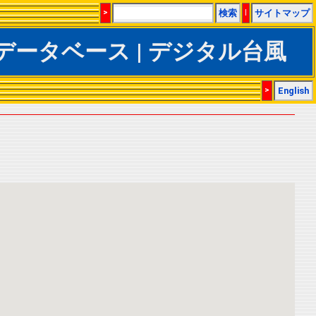
>
検索
|
サイトマップ
IBTrACSデータベース | デジタル台風
>
English