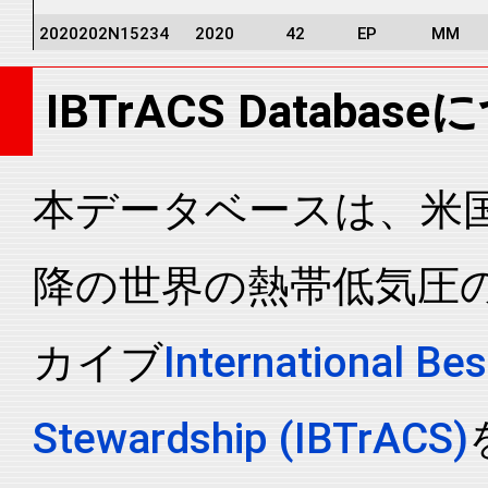
2020202N15234
2020
42
EP
MM
2020202N15234
2020
42
EP
MM
IBTrACS Databas
2020202N15234
2020
42
EP
MM
2020202N15234
2020
42
EP
MM
2020202N15234
2020
42
EP
MM
本データベースは、米国N
2020202N15234
2020
42
EP
MM
降の世界の熱帯低気圧
2020202N15234
2020
42
EP
MM
2020202N15234
2020
42
EP
MM
カイブ
International Bes
2020202N15234
2020
42
EP
MM
2020202N15234
2020
42
EP
MM
Stewardship (IBTrACS)