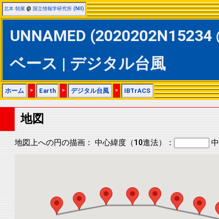
北本 朝展
@
国立情報学研究所 (NII)
UNNAMED (2020202N15234 @
ベース | デジタル台風
ホーム
>
Earth
>
デジタル台風
>
IBTrACS
地図
地図上への円の描画：
中心緯度（10進法）：
中