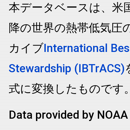
本データベースは、米国N
2020221N18126
2020
22
WP
MM
2020221N18126
2020
22
WP
MM
降の世界の熱帯低気圧
カイブ
International Bes
Stewardship (IBTrACS)
式に変換したものです
Data provided by NOAA 