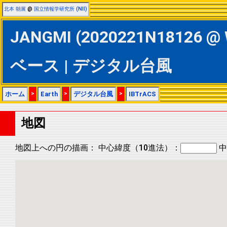
北本 朝展
@
国立情報学研究所 (NII)
JANGMI (2020221N18126 @ 
ベース | デジタル台風
ホーム
>
Earth
>
デジタル台風
>
IBTrACS
地図
地図上への円の描画：
中心緯度（10進法）：
中