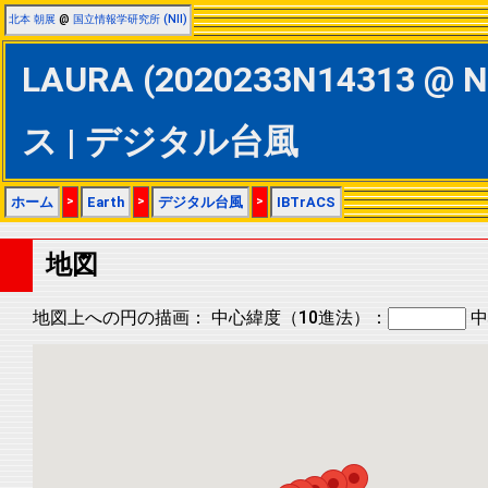
北本 朝展
@
国立情報学研究所 (NII)
LAURA (2020233N14313 @ N
ス | デジタル台風
ホーム
>
Earth
>
デジタル台風
>
IBTrACS
地図
地図上への円の描画：
中心緯度（10進法）：
中