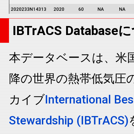
2020233N14313
2020
60
NA
NA
2020233N14313
2020
60
NA
NA
IBTrACS Databas
2020233N14313
2020
60
NA
NA
2020233N14313
2020
60
NA
NA
2020233N14313
2020
60
NA
NA
本データベースは、米国N
2020233N14313
2020
60
NA
CS
降の世界の熱帯低気圧
2020233N14313
2020
60
NA
CS
2020233N14313
2020
60
NA
CS
カイブ
International Bes
2020233N14313
2020
60
NA
CS
2020233N14313
2020
60
NA
CS
Stewardship (IBTrACS)
2020233N14313
2020
60
NA
CS
2020233N14313
2020
60
NA
CS