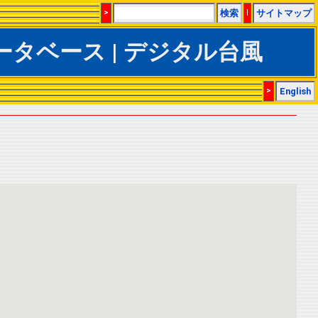
>
検索
|
サイトマップ
TrACSデータベース | デジタル台風
>
English