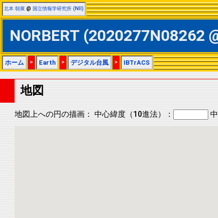
北本 朝展
@
国立情報学研究所 (NII)
NORBERT (2020277N08262
ホーム
>
Earth
>
デジタル台風
>
IBTrACS
地図
地図上への円の描画：
中心緯度（10進法）：
中