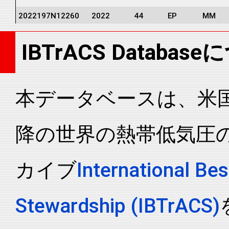
2022197N12260
2022
44
EP
MM
2022197N12260
2022
44
EP
MM
IBTrACS Databas
2022197N12260
2022
44
EP
MM
2022197N12260
2022
44
EP
MM
2022197N12260
2022
44
EP
MM
本データベースは、米国N
2022197N12260
2022
44
EP
MM
降の世界の熱帯低気圧
2022197N12260
2022
44
EP
MM
2022197N12260
2022
44
EP
MM
カイブ
International Bes
2022197N12260
2022
44
EP
MM
2022197N12260
2022
44
EP
MM
Stewardship (IBTrACS)
2022197N12260
2022
44
EP
MM
2022197N12260
2022
44
EP
MM