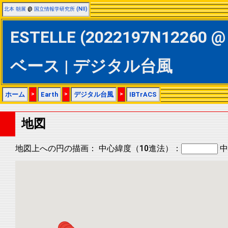
北本 朝展
@
国立情報学研究所 (NII)
ESTELLE (2022197N12260 @ 
ベース | デジタル台風
ホーム
>
Earth
>
デジタル台風
>
IBTrACS
地図
地図上への円の描画：
中心緯度（10進法）：
中