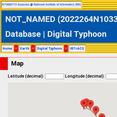
KITAMOTO Asanobu
@
National Institute of Informatics (NII)
NOT_NAMED (2022264N10330 
Database | Digital Typhoon
Home
>
Earth
>
Digital Typhoon
>
IBTrACS
Map
Latitude (decimal):
Longitude (decimal):