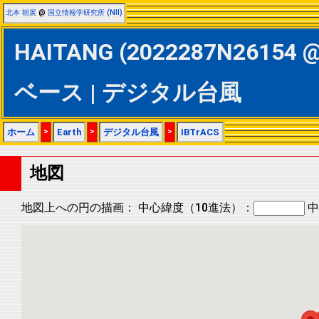
北本 朝展
@
国立情報学研究所 (NII)
HAITANG (2022287N26154 @
ベース | デジタル台風
ホーム
>
Earth
>
デジタル台風
>
IBTrACS
地図
地図上への円の描画：
中心緯度（10進法）：
中