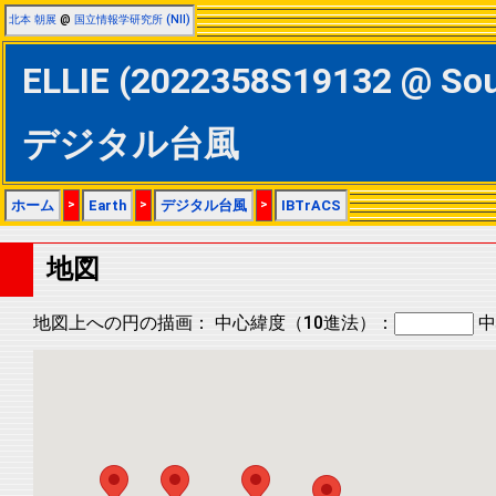
北本 朝展
@
国立情報学研究所 (NII)
ELLIE (2022358S19132 @ S
デジタル台風
ホーム
>
Earth
>
デジタル台風
>
IBTrACS
地図
地図上への円の描画：
中心緯度（10進法）：
中