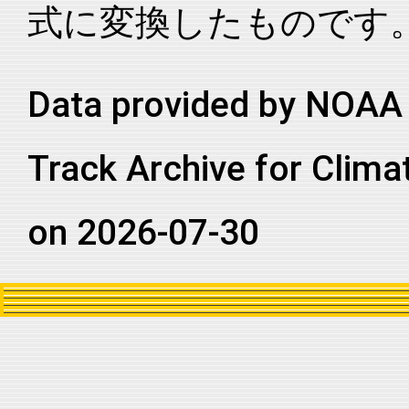
式に変換したものです
2022358S19132
2023
112
SP
EA
2022358S19132
2023
112
SP
EA
2022358S19132
2023
112
SI
WA
Data provided by NOAA 
2022358S19132
2023
112
SI
WA
Track Archive for Clima
2022358S19132
2023
112
SI
WA
2022358S19132
2023
112
SI
WA
on 2026-07-30
2022358S19132
2023
112
SI
WA
2022358S19132
2023
112
SI
WA
2022358S19132
2023
112
SI
WA
2022358S19132
2023
112
SI
WA
2022358S19132
2023
112
SI
WA
2022358S19132
2023
112
SI
WA