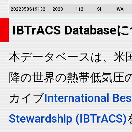
2022358S19132
2023
112
SI
WA
2022358S19132
2023
112
SI
WA
IBTrACS Databas
2022358S19132
2023
112
SI
WA
2022358S19132
2023
112
SI
WA
2022358S19132
2023
112
SP
EA
本データベースは、米国N
2022358S19132
2023
112
SP
EA
降の世界の熱帯低気圧
2022358S19132
2023
112
SP
EA
2022358S19132
2023
112
SP
EA
カイブ
International Bes
2022358S19132
2023
112
SP
EA
2022358S19132
2023
112
SP
EA
Stewardship (IBTrACS)
2022358S19132
2023
112
SP
EA
2022358S19132
2023
112
SP
EA