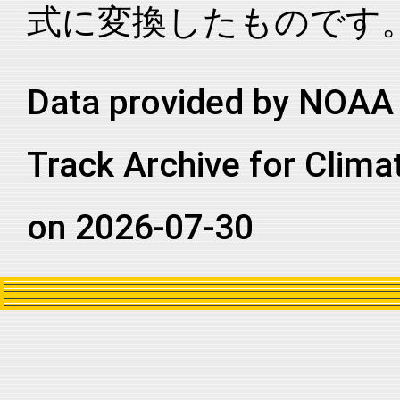
式に変換したものです
2023096S08133
2023
17
SI
WA
2023096S08133
2023
17
SI
WA
2023096S08133
2023
17
SI
WA
Data provided by NOAA 
2023096S08133
2023
17
SI
WA
Track Archive for Clima
2023096S08133
2023
17
SI
WA
2023096S08133
2023
17
SI
WA
on 2026-07-30
2023096S08133
2023
17
SI
WA
2023096S08133
2023
17
SI
WA
2023096S08133
2023
17
SI
WA
2023096S08133
2023
17
SI
WA
2023096S08133
2023
17
SI
WA
2023096S08133
2023
17
SI
WA