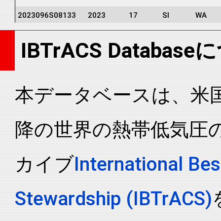
2023096S08133
2023
17
SI
WA
2023096S08133
2023
17
SI
WA
IBTrACS Databas
2023096S08133
2023
17
SI
WA
2023096S08133
2023
17
SI
WA
2023096S08133
2023
17
SI
WA
本データベースは、米国N
2023096S08133
2023
17
SI
WA
降の世界の熱帯低気圧
2023096S08133
2023
17
SI
WA
2023096S08133
2023
17
SI
WA
カイブ
International Bes
2023096S08133
2023
17
SI
WA
2023096S08133
2023
17
SI
WA
Stewardship (IBTrACS)
2023096S08133
2023
17
SI
WA
2023096S08133
2023
17
SI
WA