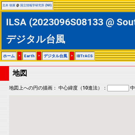
北本 朝展
@
国立情報学研究所 (NII)
ILSA (2023096S08133 @ So
デジタル台風
ホーム
>
Earth
>
デジタル台風
>
IBTrACS
地図
地図上への円の描画：
中心緯度（10進法）：
中