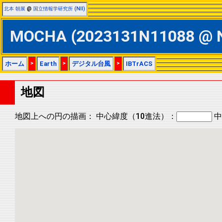
北本 朝展
@
国立情報学研究所 (NII)
MOCHA (2023131N11088 @
ホーム
>
Earth
>
デジタル台風
>
IBTrACS
地図
地図上への円の描画：
中心緯度（10進法）：
中