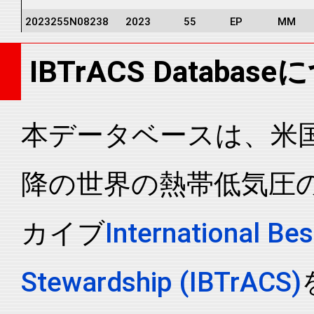
2023255N08238
2023
55
EP
MM
2023255N08238
2023
55
EP
MM
IBTrACS Databas
2023255N08238
2023
55
EP
MM
2023255N08238
2023
55
EP
MM
2023255N08238
2023
55
EP
MM
本データベースは、米国N
2023255N08238
2023
55
EP
MM
降の世界の熱帯低気圧
2023255N08238
2023
55
EP
MM
2023255N08238
2023
55
EP
MM
カイブ
International Bes
2023255N08238
2023
55
EP
MM
2023255N08238
2023
55
EP
MM
Stewardship (IBTrACS)
2023255N08238
2023
55
EP
MM
2023255N08238
2023
55
EP
MM