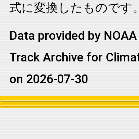
式に変換したものです
2023255N08238
2023
55
EP
MM
2023255N08238
2023
55
EP
MM
2023255N08238
2023
55
EP
MM
Data provided by NOAA 
2023255N08238
2023
55
EP
MM
Track Archive for Clima
2023255N08238
2023
55
EP
MM
2023255N08238
2023
55
EP
MM
on 2026-07-30
2023255N08238
2023
55
EP
MM
2023255N08238
2023
55
EP
MM
2023255N08238
2023
55
EP
MM
2023255N08238
2023
55
EP
MM
2023255N08238
2023
55
EP
MM
2023255N08238
2023
55
EP
MM