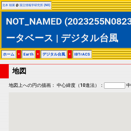
北本 朝展
@
国立情報学研究所 (NII)
NOT_NAMED (2023255N08238 
ータベース | デジタル台風
ホーム
>
Earth
>
デジタル台風
>
IBTrACS
地図
地図上への円の描画：
中心緯度（10進法）：
中