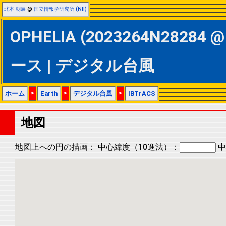
北本 朝展
@
国立情報学研究所 (NII)
OPHELIA (2023264N28284 @
ース | デジタル台風
ホーム
>
Earth
>
デジタル台風
>
IBTrACS
地図
地図上への円の描画：
中心緯度（10進法）：
中