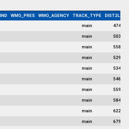
IND
WMO_PRES
WMO_AGENCY
TRACK_TYPE
DIST2LAND
main
474
main
503
main
558
main
529
main
534
main
546
main
559
main
584
main
622
main
679