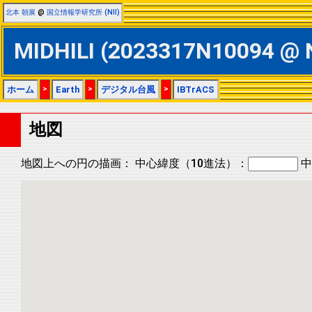
北本 朝展
@
国立情報学研究所 (NII)
MIDHILI (2023317N10094
ホーム
>
Earth
>
デジタル台風
>
IBTrACS
地図
地図上への円の描画：
中心緯度（10進法）：
中