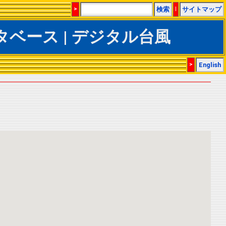
>
検索
|
サイトマップ
rACSデータベース | デジタル台風
>
English