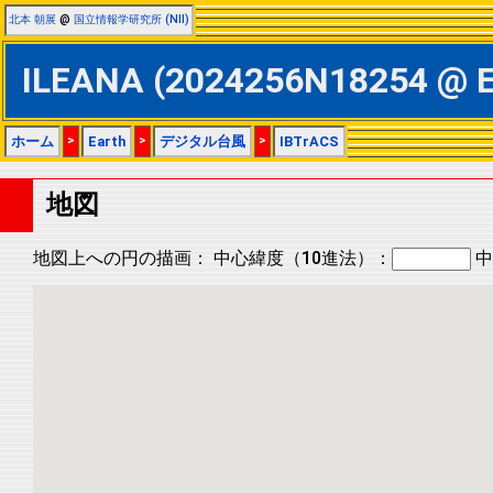
北本 朝展
@
国立情報学研究所 (NII)
ILEANA (2024256N18254 
ホーム
>
Earth
>
デジタル台風
>
IBTrACS
地図
地図上への円の描画：
中心緯度（10進法）：
中