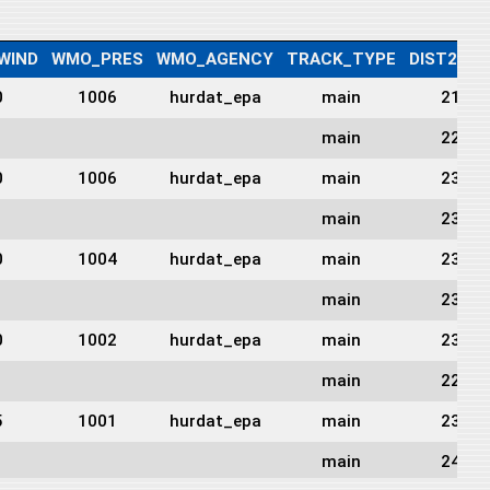
WIND
WMO_PRES
WMO_AGENCY
TRACK_TYPE
DIST2LA
0
1006
hurdat_epa
main
215
main
222
0
1006
hurdat_epa
main
230
main
230
0
1004
hurdat_epa
main
237
main
237
0
1002
hurdat_epa
main
231
main
228
5
1001
hurdat_epa
main
232
main
244