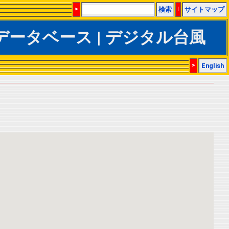
>
検索
|
サイトマップ
IBTrACSデータベース | デジタル台風
>
English