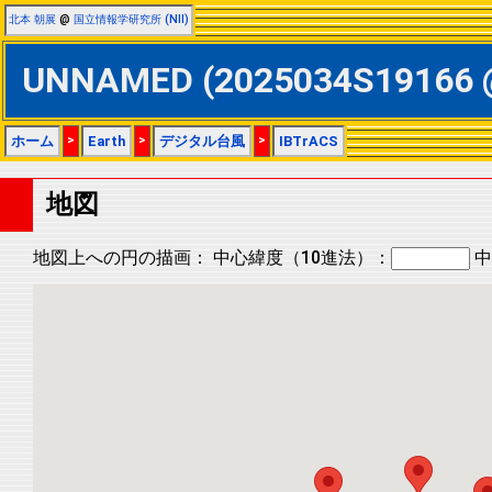
北本 朝展
@
国立情報学研究所 (NII)
UNNAMED (2025034S19166
ホーム
>
Earth
>
デジタル台風
>
IBTrACS
地図
地図上への円の描画：
中心緯度（10進法）：
中