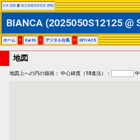
北本 朝展
@
国立情報学研究所 (NII)
BIANCA (2025050S12125 
ホーム
>
Earth
>
デジタル台風
>
IBTrACS
地図
地図上への円の描画：
中心緯度（10進法）：
中