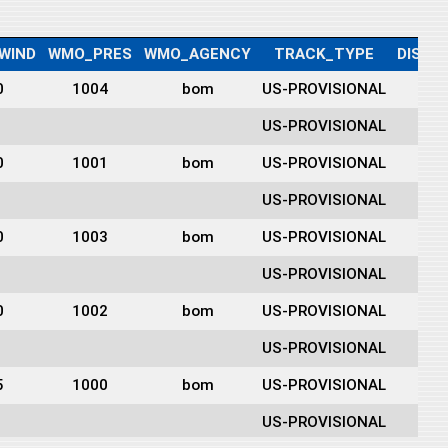
WIND
WMO_PRES
WMO_AGENCY
TRACK_TYPE
DIST2
0
1004
bom
US-PROVISIONAL
36
US-PROVISIONAL
36
0
1001
bom
US-PROVISIONAL
36
US-PROVISIONAL
37
0
1003
bom
US-PROVISIONAL
40
US-PROVISIONAL
42
0
1002
bom
US-PROVISIONAL
43
US-PROVISIONAL
43
5
1000
bom
US-PROVISIONAL
45
US-PROVISIONAL
47