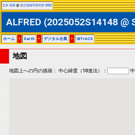
北本 朝展
@
国立情報学研究所 (NII)
ALFRED (2025052S14148 
ホーム
>
Earth
>
デジタル台風
>
IBTrACS
地図
地図上への円の描画：
中心緯度（10進法）：
中