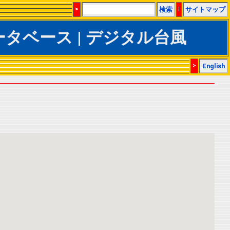
>
検索
|
サイトマップ
TrACSデータベース | デジタル台風
>
English