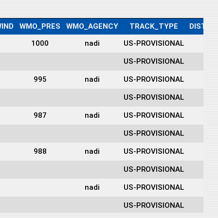
IND
WMO_PRES
WMO_AGENCY
TRACK_TYPE
DIST2L
1000
nadi
US-PROVISIONAL
309
US-PROVISIONAL
319
995
nadi
US-PROVISIONAL
331
US-PROVISIONAL
331
987
nadi
US-PROVISIONAL
333
US-PROVISIONAL
362
988
nadi
US-PROVISIONAL
385
US-PROVISIONAL
403
nadi
US-PROVISIONAL
393
US-PROVISIONAL
400