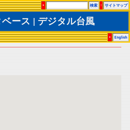
>
検索
|
サイトマップ
ACSデータベース | デジタル台風
>
English