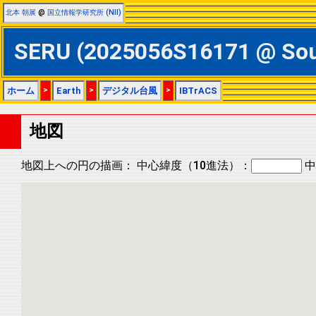
北本 朝展
@
国立情報学研究所 (NII)
SERU (2025056S16171 @ 
ホーム
>
Earth
>
デジタル台風
>
IBTrACS
地図
地図上への円の描画：
中心緯度（10進法）：
中