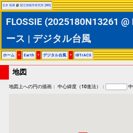
北本 朝展
@
国立情報学研究所 (NII)
FLOSSIE (2025180N13261 @ 
ース | デジタル台風
ホーム
>
Earth
>
デジタル台風
>
IBTrACS
地図
地図上への円の描画：
中心緯度（10進法）：
中