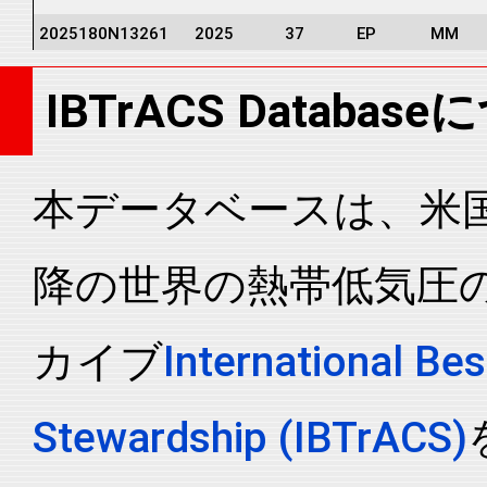
2025180N13261
2025
37
EP
MM
2025180N13261
2025
37
EP
MM
IBTrACS Databas
2025180N13261
2025
37
EP
MM
2025180N13261
2025
37
EP
MM
2025180N13261
2025
37
EP
MM
本データベースは、米国N
2025180N13261
2025
37
EP
MM
降の世界の熱帯低気圧
2025180N13261
2025
37
EP
MM
2025180N13261
2025
37
EP
MM
カイブ
International Bes
2025180N13261
2025
37
EP
MM
2025180N13261
2025
37
EP
MM
Stewardship (IBTrACS)
2025180N13261
2025
37
EP
MM
2025180N13261
2025
37
EP
MM