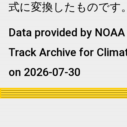
式に変換したものです
2025180N13261
2025
37
EP
MM
2025180N13261
2025
37
EP
MM
2025180N13261
2025
37
EP
MM
Data provided by NOAA 
2025180N13261
2025
37
EP
MM
Track Archive for Clima
2025180N13261
2025
37
EP
MM
2025180N13261
2025
37
EP
MM
on 2026-07-30
2025180N13261
2025
37
EP
MM
2025180N13261
2025
37
EP
MM
2025180N13261
2025
37
EP
MM
2025180N13261
2025
37
EP
MM
2025180N13261
2025
37
EP
MM
2025180N13261
2025
37
EP
MM