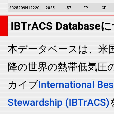
2025209N12220
2025
57
EP
CP
2025209N12220
2025
57
EP
CP
IBTrACS Databas
2025209N12220
2025
57
EP
CP
2025209N12220
2025
57
EP
CP
2025209N12220
2025
57
EP
CP
本データベースは、米国N
2025209N12220
2025
57
EP
CP
降の世界の熱帯低気圧
2025209N12220
2025
57
EP
CP
2025209N12220
2025
57
EP
CP
カイブ
International Bes
2025209N12220
2025
57
EP
CP
2025209N12220
2025
57
EP
CP
Stewardship (IBTrACS)
2025209N12220
2025
57
EP
CP
2025209N12220
2025
57
EP
CP