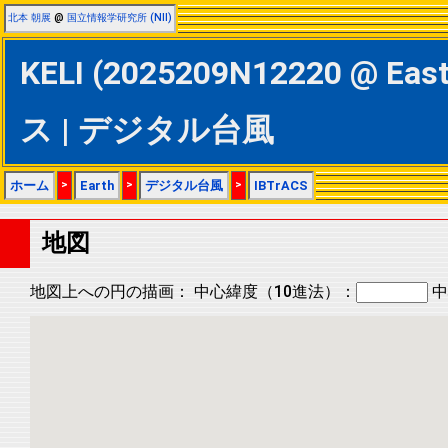
北本 朝展
@
国立情報学研究所 (NII)
KELI (2025209N12220 @ Ea
ス | デジタル台風
ホーム
>
Earth
>
デジタル台風
>
IBTrACS
地図
地図上への円の描画：
中心緯度（10進法）：
中