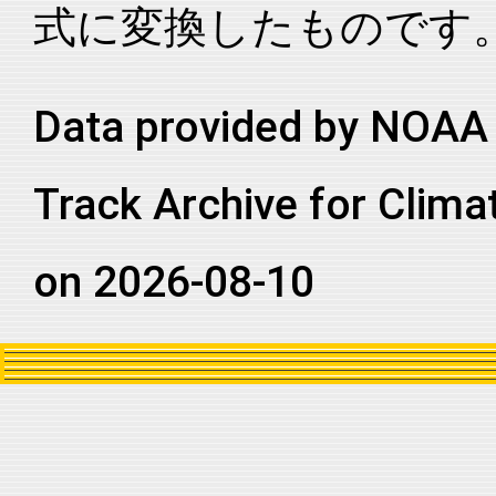
式に変換したものです
2025209N12220
2025
57
EP
CP
2025209N12220
2025
57
EP
CP
Data provided by NOAA 
Track Archive for Clima
on 2026-08-10