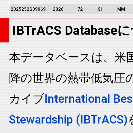
2025252S09069
2026
72
SI
MM
2025252S09069
2026
72
SI
MM
IBTrACS Databas
2025252S09069
2026
72
SI
MM
2025252S09069
2026
72
SI
MM
2025252S09069
2026
72
SI
MM
本データベースは、米国N
2025252S09069
2026
72
SI
MM
降の世界の熱帯低気圧
2025252S09069
2026
72
SI
MM
2025252S09069
2026
72
SI
MM
カイブ
International Bes
2025252S09069
2026
72
SI
MM
2025252S09069
2026
72
SI
MM
Stewardship (IBTrACS)
2025252S09069
2026
72
SI
MM
2025252S09069
2026
72
SI
MM