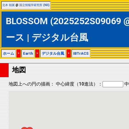
北本 朝展
@
国立情報学研究所 (NII)
BLOSSOM (2025252S09069 @
ース | デジタル台風
ホーム
>
Earth
>
デジタル台風
>
IBTrACS
地図
地図上への円の描画：
中心緯度（10進法）：
中