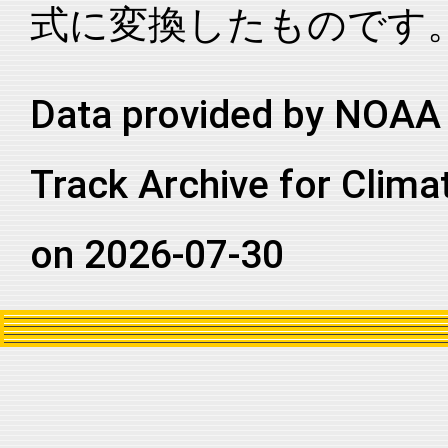
式に変換したものです
2025252S09069
2026
72
SI
MM
2025252S09069
2026
72
SI
MM
2025252S09069
2026
72
SI
MM
Data provided by NOAA 
2025252S09069
2026
72
SI
MM
Track Archive for Clima
2025252S09069
2026
72
SI
MM
2025252S09069
2026
72
SI
MM
on 2026-07-30
2025252S09069
2026
72
SI
MM
2025252S09069
2026
72
SI
MM
2025252S09069
2026
72
SI
MM
2025252S09069
2026
72
SI
MM