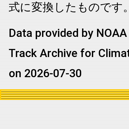
式に変換したものです
2025254N14262
2025
73
EP
MM
2025254N14262
2025
73
EP
MM
2025254N14262
2025
73
EP
MM
Data provided by NOAA 
2025254N14262
2025
73
EP
MM
Track Archive for Clima
2025254N14262
2025
73
EP
MM
2025254N14262
2025
73
EP
MM
on 2026-07-30
2025254N14262
2025
73
EP
MM
2025254N14262
2025
73
EP
MM
2025254N14262
2025
73
EP
MM
2025254N14262
2025
73
EP
MM
2025254N14262
2025
73
EP
MM
2025254N14262
2025
73
EP
MM