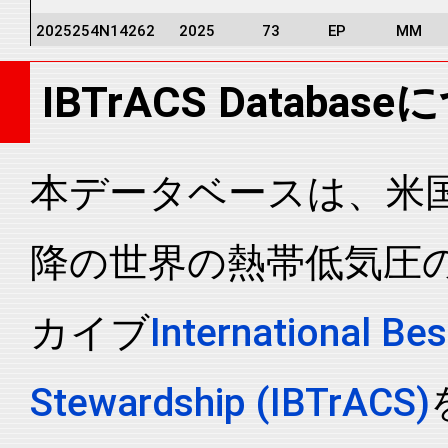
2025254N14262
2025
73
EP
MM
2025254N14262
2025
73
EP
MM
IBTrACS Databas
2025254N14262
2025
73
EP
MM
2025254N14262
2025
73
EP
MM
2025254N14262
2025
73
EP
MM
本データベースは、米国N
2025254N14262
2025
73
EP
MM
降の世界の熱帯低気圧
2025254N14262
2025
73
EP
MM
2025254N14262
2025
73
EP
MM
カイブ
International Bes
2025254N14262
2025
73
EP
MM
2025254N14262
2025
73
EP
MM
Stewardship (IBTrACS)
2025254N14262
2025
73
EP
MM
2025254N14262
2025
73
EP
MM