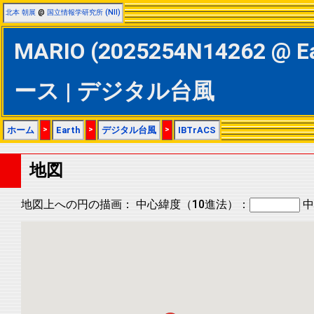
北本 朝展
@
国立情報学研究所 (NII)
MARIO (2025254N14262 @ E
ース | デジタル台風
ホーム
>
Earth
>
デジタル台風
>
IBTrACS
地図
地図上への円の描画：
中心緯度（10進法）：
中