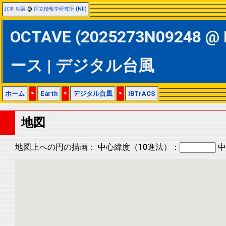
北本 朝展
@
国立情報学研究所 (NII)
OCTAVE (2025273N09248 @ 
ース | デジタル台風
ホーム
>
Earth
>
デジタル台風
>
IBTrACS
地図
地図上への円の描画：
中心緯度（10進法）：
中