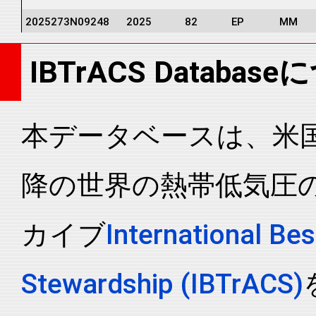
2025273N09248
2025
82
EP
MM
2025273N09248
2025
82
EP
MM
IBTrACS Databas
2025273N09248
2025
82
EP
MM
2025273N09248
2025
82
EP
MM
2025273N09248
2025
82
EP
MM
本データベースは、米国N
2025273N09248
2025
82
EP
MM
降の世界の熱帯低気圧
2025273N09248
2025
82
EP
MM
2025273N09248
2025
82
EP
MM
カイブ
International Bes
2025273N09248
2025
82
EP
MM
2025273N09248
2025
82
EP
MM
Stewardship (IBTrACS)
2025273N09248
2025
82
EP
MM
2025273N09248
2025
82
EP
MM