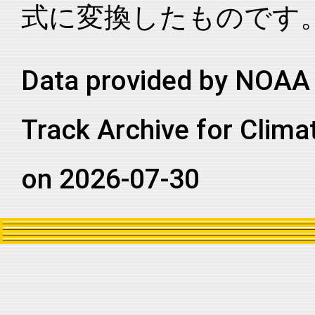
式に変換したものです
2025273N09248
2025
82
EP
MM
2025273N09248
2025
82
EP
MM
2025273N09248
2025
82
EP
MM
Data provided by NOAA 
2025273N09248
2025
82
EP
MM
Track Archive for Clima
2025273N09248
2025
82
EP
MM
2025273N09248
2025
82
EP
MM
on 2026-07-30
2025273N09248
2025
82
EP
MM
2025273N09248
2025
82
EP
MM
2025273N09248
2025
82
EP
MM
2025273N09248
2025
82
EP
MM
2025273N09248
2025
82
EP
MM
2025273N09248
2025
82
EP
MM