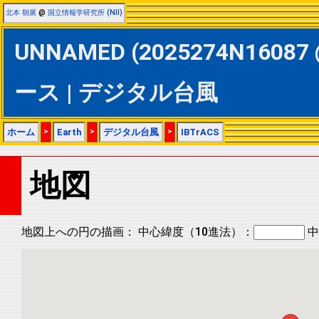
北本 朝展
@
国立情報学研究所 (NII)
UNNAMED (2025274N16087 
ース | デジタル台風
ホーム
>
Earth
>
デジタル台風
>
IBTrACS
地図
地図上への円の描画：
中心緯度（10進法）：
中